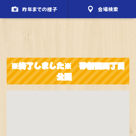
昨年までの様子
会場検索
※終了しました※ 砂新田四丁目
公園